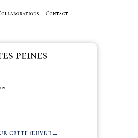
Collaborations
Contact
es peines
ier
→
SUR CETTE ŒUVRE